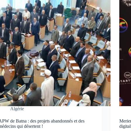
Algérie
APW de Batna : des projets abandonnés et des
Meriem
médecins qui désertent !
digita