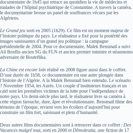
documentaire de 1h45 qui retrace au quotidien la vie de médecins et
malades de l’hôpital psychiatrique de Constantine. A travers la caméra,
le documentariste brosse un panel de souffrances vécues par les
Algériens.
Le Grand jeu
sorti en 2005 (1h29). Ce film est un moment majeur de
l’histoire politique du pays. Le réalisateur a fixé pour la postérité des
images saisissantes d’un grand jeu politique : la campagne
présidentielle de 2004. Pour ce documentaire, Malek Bensmaïl a suivi
Ali Benflis ancien SG du FLN et ancien premier ministre et néanmoins
adversaire de Bouteflika.
La Chine est encore loin
réalisé en 2008 figure aussi dans le coffret.
D’une durée de 1h58, ce documentaire est une autre plongée dans
l’histoire de l’Algérie. A la Malek Bensmaïl bien entendu. Le scénario
? Novembre 1954, les Aurès. Un couple d’instituteurs français et un
caïd sont les premières victimes de la lutte pour l’indépendance de
notre pays. Un demi-siècle plus tard, le réalisateur livre sa caméra à
cette région farouche, dure, âpre et révolutionnaire. Bensmaïl filme des
témoins de l’époque, revient vers les écoliers d’aujourd’hui pour
construire un film fort, saisissant et plein d’humanité.
Deux autres films documentaires sont à retrouver dans ce coffret :
Des
Vacances malgré tout
, sorti en 2000 et
Dêmokratia
, une fiction de 17