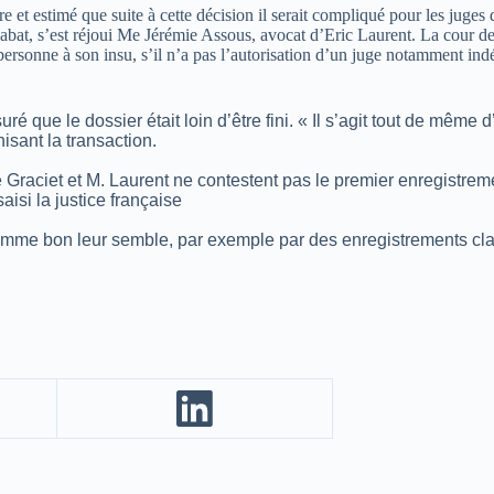
 et estimé que suite à cette décision il serait compliqué pour les juges 
Rabat, s’est réjoui Me Jérémie Assous, avocat d’Eric Laurent. La cour de 
 personne à son insu, s’il n’a pas l’autorisation d’un juge notamment in
que le dossier était loin d’être fini. « Il s’agit tout de même d’un
isant la transaction.
me Graciet et M. Laurent ne contestent pas le premier enregistrem
isi la justice française
comme bon leur semble, par exemple par des enregistrements clan