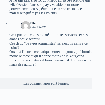
Je ne sais pas, si le roi du Maroc aurait osé prendre une
telle décision dans son pays, valable pour notre
gouvernement en Algérie, qui enferme les innocents
mais il n'inquiète pas les voleurs.
elvez Elbaz
28 AOÛT 2015/12H07
Celà pue les "coups montés" dont les services secrets
arabes ont le secrets!
Ces deux "pauvres journalistes" seraient ils naifs à ce
poin?!
Quant à l'avocat médiatique moretti dupont ,qu il bombe
moins le torse et qu il donne moins de la voix,car à
force de se médiatiser il finira comme BHL en oiseau de
mauvaise augure !
Les commentaires sont fermés.